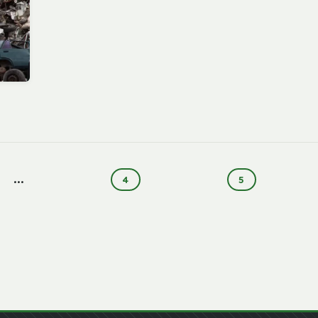
...
4
5