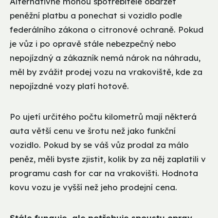
Alternativně mohou spotřebitelé obdržet
peněžní platbu a ponechat si vozidlo podle
federálního zákona o citronové ochraně. Pokud
je vůz i po opravě stále nebezpečný nebo
nepojízdný a zákazník nemá nárok na náhradu,
měl by zvážit prodej vozu na vrakoviště, kde za
nepojízdné vozy platí hotově.
Po ujetí určitého počtu kilometrů mají některá
auta větší cenu ve šrotu než jako funkční
vozidlo. Pokud by se váš vůz prodal za málo
peněz, měli byste zjistit, kolik by za něj zaplatili v
programu cash for car na vrakovišti. Hodnota
kovu vozu je vyšší než jeho prodejní cena.
Stále funguje, ale potřebuje spoustu oprav