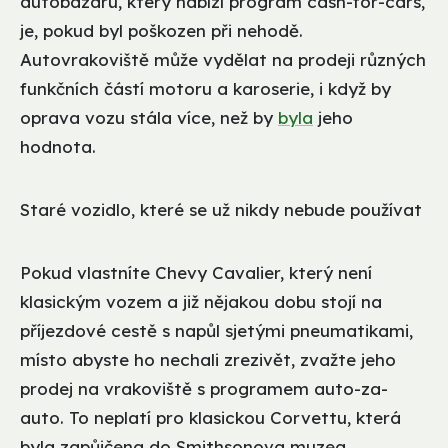
autobazaru, který nabízí program cash-for-cars,
je, pokud byl poškozen při nehodě.
Autovrakoviště může vydělat na prodeji různých
funkčních částí motoru a karoserie, i když by
oprava vozu stála více, než by
byla
jeho
hodnota.
Staré vozidlo, které se už nikdy nebude používat
Pokud vlastníte Chevy Cavalier, který není
klasickým vozem a již nějakou dobu stojí na
příjezdové cestě s napůl sjetými pneumatikami,
místo abyste ho nechali zrezivět, zvažte jeho
prodej na vrakoviště s programem auto-za-
auto. To neplatí pro klasickou Corvettu, která
byla zapůjčena do Smithsonova muzea.