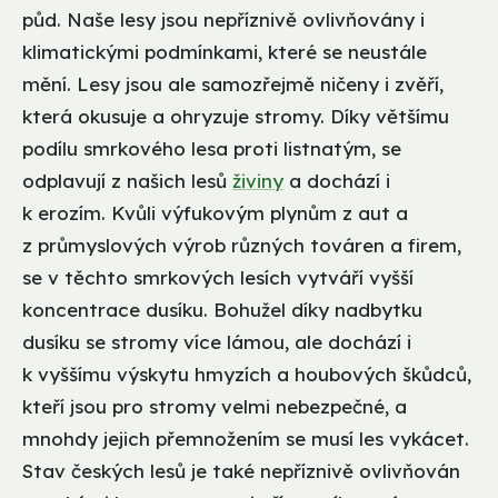
půd. Naše lesy jsou nepříznivě ovlivňovány i
klimatickými podmínkami, které se neustále
mění. Lesy jsou ale samozřejmě ničeny i zvěří,
která okusuje a ohryzuje stromy. Díky většímu
podílu smrkového lesa proti listnatým, se
odplavují z našich lesů
živiny
a dochází i
k erozím. Kvůli výfukovým plynům z aut a
z průmyslových výrob různých továren a firem,
se v těchto smrkových lesích vytváří vyšší
koncentrace dusíku. Bohužel díky nadbytku
dusíku se stromy více lámou, ale dochází i
k vyššímu výskytu hmyzích a houbových škůdců,
kteří jsou pro stromy velmi nebezpečné, a
mnohdy jejich přemnožením se musí les vykácet.
Stav českých lesů je také nepříznivě ovlivňován