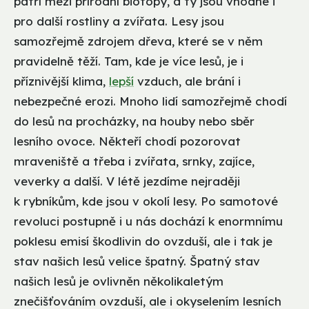
patří mezi přírodní biotopy, a ty jsou vhodné i
pro další rostliny a zvířata. Lesy jsou
samozřejmě zdrojem dřeva, které se v něm
pravidelně těží. Tam, kde je více lesů, je i
příznivější klima,
lepší
vzduch, ale brání i
nebezpečné erozi. Mnoho lidí samozřejmě chodí
do lesů na procházky, na houby nebo sběr
lesního ovoce. Někteří chodí pozorovat
mraveniště a třeba i zvířata, srnky, zajíce,
veverky a další. V létě jezdíme nejraději
k rybníkům, kde jsou v okolí lesy. Po samotové
revoluci postupně i u nás dochází k enormnímu
poklesu emisí škodlivin do ovzduší, ale i tak je
stav našich lesů velice špatný. Špatný stav
našich lesů je ovlivněn několikaletým
znečišťováním ovzduší, ale i okyselením lesních