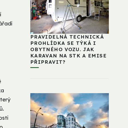
i
ářadí
PRAVIDELNÁ TECHNICKÁ
PROHLÍDKA SE TÝKÁ I
OBYTNÉHO VOZU. JAK
KARAVAN NA STK A EMISE
PŘIPRAVIT?
ě
ka
který
ů.
osti
ro