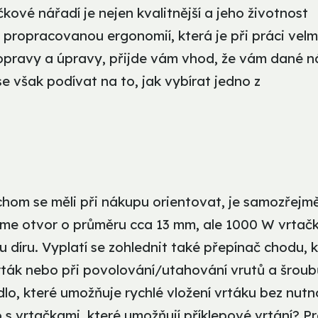
čkové nářadí je nejen kvalitnější a jeho životnost
propracovanou ergonomií, která je při práci velm
opravy a úpravy, přijde vám vhod, že vám dané n
e však podívat na to, jak vybírat jedno z
hom se měli při nákupu orientovat, je samozřejm
me otvor o průměru cca 13 mm, ale 1000 W vrtač
díru. Vyplatí se zohlednit také přepínač chodu, 
rták nebo při povolování/utahování vrutů a šroub
idlo, které umožňuje rychlé vložení vrtáku bez nutn
o s vrtačkami, které umožňují příklepové vrtání? P