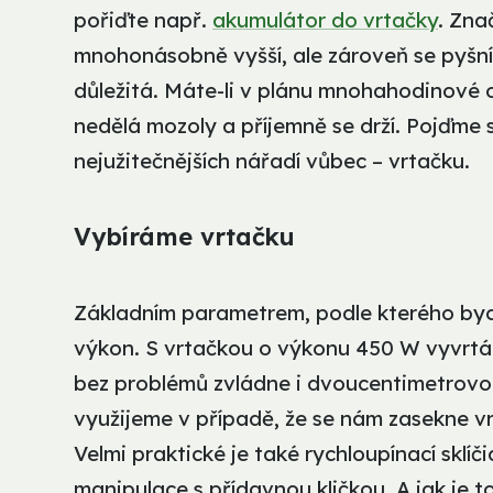
pořiďte např.
akumulátor do vrtačky
. Zna
mnohonásobně vyšší, ale zároveň se pyšní 
důležitá. Máte-li v plánu mnohahodinové 
nedělá mozoly a příjemně se drží. Pojďme s
nejužitečnějších nářadí vůbec – vrtačku.
Vybíráme vrtačku
Základním parametrem, podle kterého byc
výkon. S vrtačkou o výkonu 450 W vyvrtá
bez problémů zvládne i dvoucentimetrovou 
využijeme v případě, že se nám zasekne v
Velmi praktické je také rychloupínací sklíč
manipulace s přídavnou kličkou. A jak je t