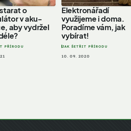
 starat o
Elektronářadí
látor v aku-
využijeme i doma.
e, aby vydržel
Poradíme vám, jak
déle?
vybírat!
IT PŘÍRODU
JAK ŠETŘIT PŘÍRODU
021
10. 09. 2020