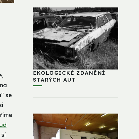
EKOLOGICKÉ ZDANĚNÍ
e,
STARÝCH AUT
 na
a“ se
si
tříme
ud
si