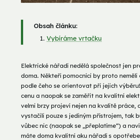
Obsah článku:
Vybíráme vrtačku
Elektrické nářadí nedělá společnost jen p
doma. Někteří pomocníci by proto neměli
podle čeho se orientovat při jejich výbě
cenu a naopak se zaměřit na kvalitní elek
velmi brzy projeví nejen na kvalitě práce,
vystačili pouze s jediným přístrojem, ta
vůbec nic (naopak se „přeplatíme“) a nav
máte doma kvalitní aku nářadí s opotřeb