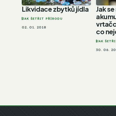
Likvidace zbytků jídla
Jak se
akumu
JAK ŠETŘIT PŘÍRODU
vrtačc
02. 01. 2018
co nej
JAK ŠETŘ
30. 06. 2