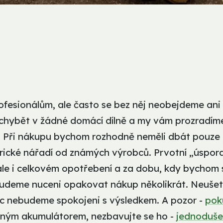
rofesionálům, ale často se bez něj neobejdeme ani
 chybět v žádné domácí dílně a my vám prozradím
ru! Při nákupu bychom rozhodně neměli dbát pouze
trické nářadí od známých výrobců. Prvotní „úspor
 ale i celkovém opotřebení a za dobu, kdy bychom 
k budeme nuceni opakovat nákup několikrát. Neuše
íc nebudeme spokojeni s výsledkem. A pozor -
pok
eným akumulátorem, nezbavujte se ho -
jednoduše