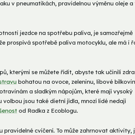
laku v pneumatikách, pravidelnou výměnu oleje a f
motnosti jezdce na spotřebu paliva, je samozřejmě
nže prospívá spotřebě paliva motocyklu, ale má i 
ů, kterými se můžete řídit, abyste tak učinili zdra
stravu
bohatou na ovoce, zeleninu, libové bílkovi
otravinám a sladkým nápojům, které mají vysoký
 volbou jsou také dietní jídla, mnozí lidé nedají
ušenost
od Radka z Ecoblogu.
 pravidelné cvičení. To může zahrnovat aktivity, 