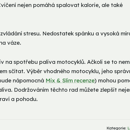
 Cvičení nejen pomáhá spalovat kalorie, ale také
 zvládání stresu. Nedostatek spánku a vysoká mír
 na váze.
iv na spotřebu paliva motocyklů. Ačkoli se to nem
em sčítat. Výběr vhodného motocyklu, jeho sprá
m bude nápomocná
Mix & Slim recenze
) mohou pom
paliva. Dodržováním těchto rad můžete zlepšit neje
raví a pohodu.
Kategorie:
L