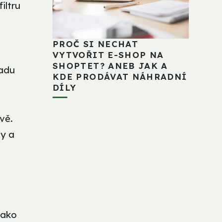
iltru
PROČ SI NECHAT
VYTVOŘIT E-SHOP NA
SHOPTET? ANEB JAK A
řadu
KDE PRODÁVAT NÁHRADNÍ
DÍLY
vě.
ny a
jako