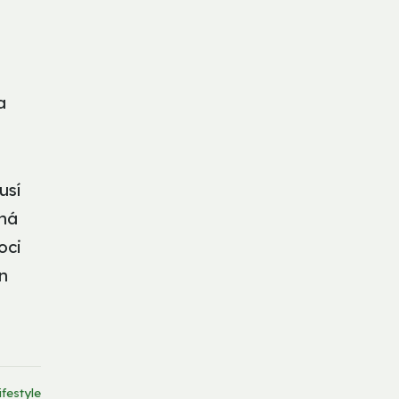
a
usí
vná
oci
n
ifestyle