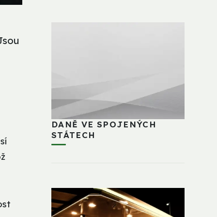
Jsou
DANĚ VE SPOJENÝCH
STÁTECH
sí
ož
ost