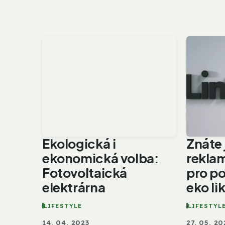
Ekologická i
Znáte 
ekonomická volba:
reklam
Fotovoltaická
pro po
elektrárna
eko li
LIFESTYLE
LIFESTYL
14. 04. 2023
27. 05. 2