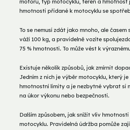
motoru, typ motocyklu, terén a hmotnost 
hmotnosti přidané k motocyklu se spotřeba 
To se nemusí zdát jako mnoho, ale časem s
váží 100 kg, a pravidelně vozíte spolujezd
75 % hmotnosti. To může vést k výraznému
Existuje několik způsobů, jak zmírnit dop
Jedním z nich je výběr motocyklu, který j
hmotnostní limity a je nezbytné vybrat si 
na úkor výkonu nebo bezpečnosti.
Dalším způsobem, jak snížit vliv hmotnost
motocyklu. Pravidelná údržba pomůže zajis