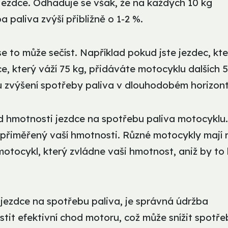
jezdce. Odhaduje se však, že na každých 10 kg
paliva zvýší přibližně o 1-2 %.
e to může sečíst. Například pokud jste jezdec, kte
ce, který váží 75 kg, přidáváte motocyklu dalších 5
 zvýšení spotřeby paliva v dlouhodobém horizont
ad hmotnosti jezdce na spotřebu paliva motocyklu.
e přiměřený vaší hmotnosti. Různé motocykly mají 
motocykl, který zvládne vaši hmotnost, aniž by to
i jezdce na spotřebu paliva, je správná údržba
tit efektivní chod motoru, což může snížit spotře