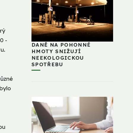
rý
0 -
DANĚ NA POHONNÉ
u.
HMOTY SNIŽUJÍ
NEEKOLOGICKOU
SPOTŘEBU
různé
 bylo
bu