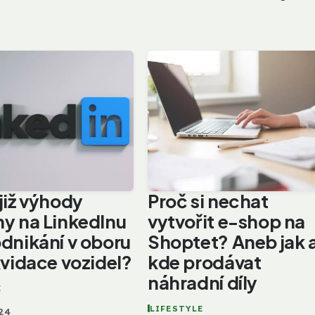
již výhody
Proč si nechat
y na LinkedInu
vytvořit e-shop na
dnikání v oboru
Shoptet? Aneb jak 
kvidace vozidel?
kde prodávat
náhradní díly
E
LIFESTYLE
024