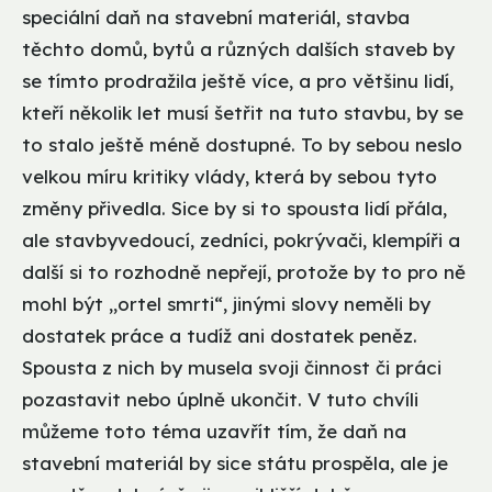
speciální daň na stavební materiál, stavba
těchto domů, bytů a různých dalších staveb by
se tímto prodražila ještě více, a pro většinu lidí,
kteří několik let musí šetřit na tuto stavbu, by se
to stalo ještě méně dostupné. To by sebou neslo
velkou míru kritiky vlády, která by sebou tyto
změny přivedla. Sice by si to spousta lidí přála,
ale stavbyvedoucí, zedníci, pokrývači, klempíři a
další si to rozhodně nepřejí, protože by to pro ně
mohl být „ortel smrti“, jinými slovy neměli by
dostatek práce a tudíž ani dostatek peněz.
Spousta z nich by musela svoji činnost či práci
pozastavit nebo úplně ukončit. V tuto chvíli
můžeme toto téma uzavřít tím, že daň na
stavební materiál by sice státu prospěla, ale je