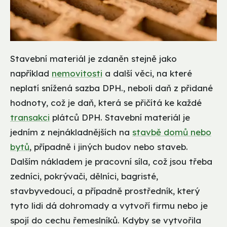
Stavební materiál je zdaněn stejně jako
například
nemovitosti
a další věci, na které
neplatí snížená sazba DPH., neboli daň z přidané
hodnoty, což je daň, která se přičítá ke každé
transakci
plátců DPH. Stavební materiál je
jedním z nejnákladnějších na
stavbě domů nebo
bytů
, případně i jiných budov nebo staveb.
Dalším nákladem je pracovní síla, což jsou třeba
zedníci, pokrývači, dělníci, bagristé,
stavbyvedoucí, a případně prostředník, který
tyto lidi dá dohromady a vytvoří firmu nebo je
spojí do cechu řemeslníků. Kdyby se vytvořila