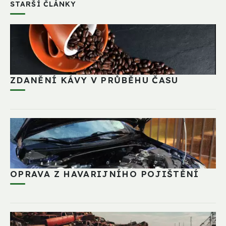
STARŠÍ ČLÁNKY
ZDANĚNÍ KÁVY V PRŮBĚHU ČASU
OPRAVA Z HAVARIJNÍHO POJIŠTĚNÍ