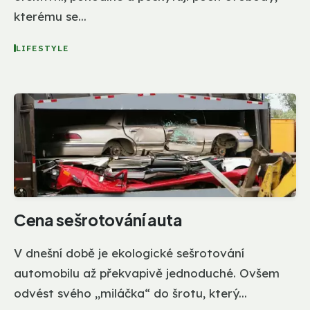
kterému se...
LIFESTYLE
Cena sešrotování auta
V dnešní době je ekologické sešrotování
automobilu až překvapivě jednoduché. Ovšem
odvést svého „miláčka“ do šrotu, který...