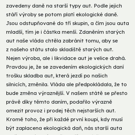
zavedeny daně na starší typy aut. Podle jejich
stáří výroby se potom platí ekologické daně.
Jsou odstupňované do tří skupin, a čím jsou auta
mladší, tím je i částka menší. Zdaněním starých
aut naše vláda chtěla zabránit tomu, aby se
z našeho státu stalo skladiště starých aut.
Nejen výroba, ale i likvidace aut je velice drahá.
Pravdou je, že se zavedením ekologických daní
trošku skladba aut, která jezdí po našich
silnicích, změnila. Vláda ale předpokládala, že to
bude změna výraznější. V našem státě se přesto
právě díky těmto daním, podařilo výrazně
omezit provoz i prodej těch nejstarších aut.
Kromě toho, že při každé první koupi, kdy musí
být zaplacena ekologická daň, nás starší auta