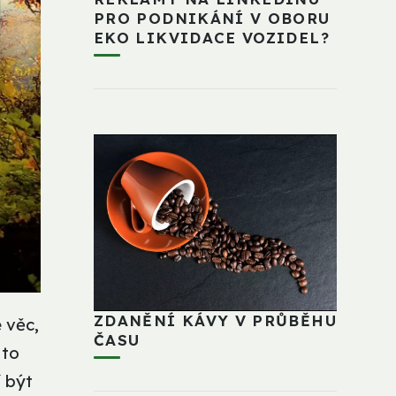
PRO PODNIKÁNÍ V OBORU
EKO LIKVIDACE VOZIDEL?
ZDANĚNÍ KÁVY V PRŮBĚHU
e věc,
ČASU
 to
í být