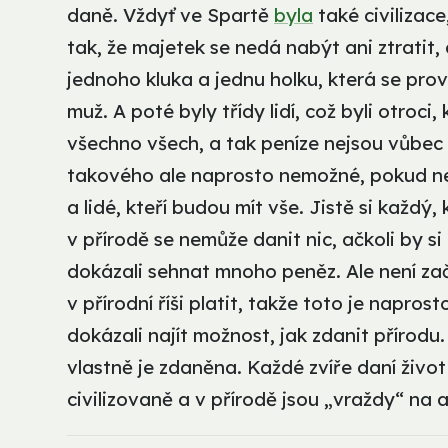
daně. Vždyť ve Spartě
byla
také civilizace
tak, že majetek se nedá nabýt ani ztratit, 
jednoho kluka a jednu holku, která se pro
muž. A poté byly třídy lidí, což byli otroci
všechno všech, a tak peníze nejsou vůbec 
takového ale naprosto nemožné, pokud nec
a lidé, kteří budou mít vše. Jistě si každ
v přírodě se nemůže danit nic, ačkoli by si
dokázali sehnat mnoho peněz. Ale není zač
v přírodní říši platit, takže toto je napr
dokázali najít možnost, jak zdanit přírodu
vlastně je zdaněna. Každé zvíře daní život
civilizovaně a v přírodě jsou „vraždy“ na