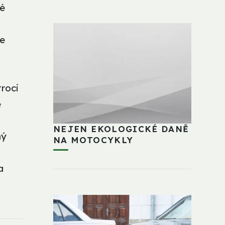
né
ze
roci
e
NEJEN EKOLOGICKÉ DANĚ
ný
NA MOTOCYKLY
a