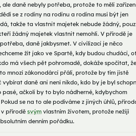
, ale daně nebyly potřeba, protože to měli zaříze
dědí se z rodiny na rodinu a rodina musí být jen
vdá, takže ta vlastnit majetek nebude žádný, pou
, kteří žádný majetek vlastnit nemohli. V přírodě je
potřeba, daně jakbysmet. V civilizaci je něco
hceme žít jako ve Spartě, kdy budou chudáci, ot
ý, kdo má všech pět pohromadě, dokáže spočítat, ž
 to mnozí zákonodárci přáli, protože by tím jistě
 vybírat daně ani není nikdo, kdo by je byl schop
osto pasé, ačkoli by to bylo nádherné, kdybychom
. Pokud se na to ale podíváme z jiných úhlů, přírod
 v přírodě
svým
vlastním životem, protože nežijí
 absolutním denním pořádku.