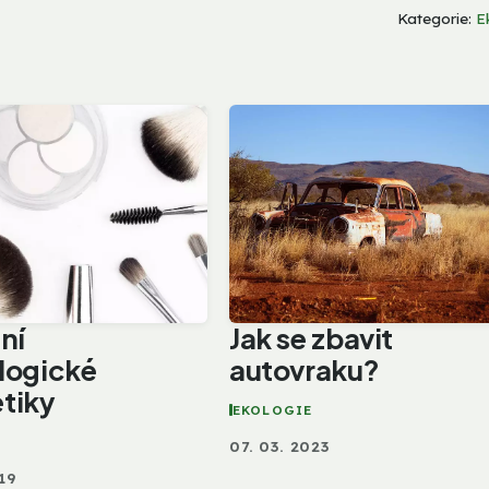
Kategorie:
E
ní
Jak se zbavit
logické
autovraku?
tiky
EKOLOGIE
07. 03. 2023
19