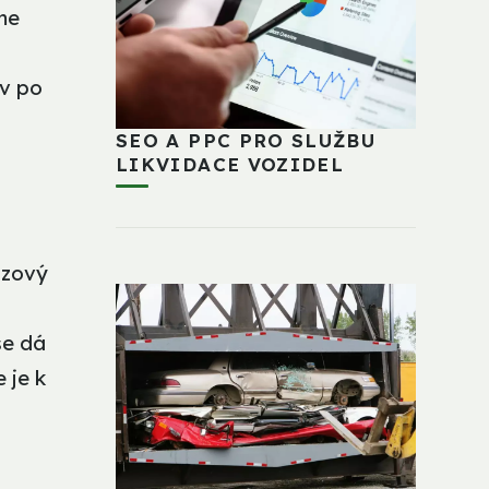
me
iv po
SEO A PPC PRO SLUŽBU
LIKVIDACE VOZIDEL
vozový
se dá
 je k