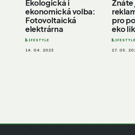
Ekologická i
Znáte 
ekonomická volba:
reklam
Fotovoltaická
pro po
elektrárna
eko li
LIFESTYLE
LIFESTYL
14. 04. 2023
27. 05. 2