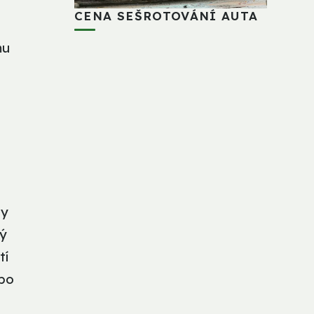
CENA SEŠROTOVÁNÍ AUTA
mu
ly
ký
tí
 po