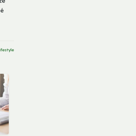
že
té
ifestyle