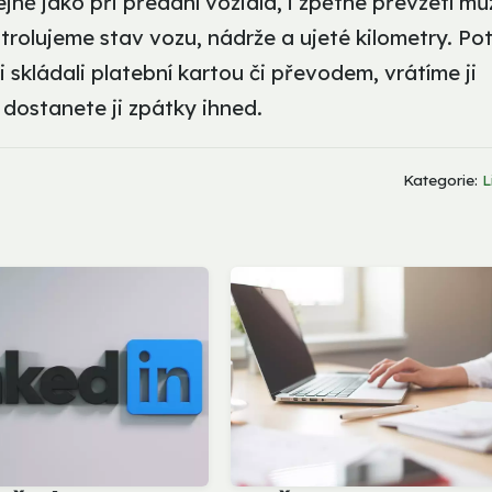
tejně jako při předání vozidla, i zpětné převzetí mů
rolujeme stav vozu, nádrže a ujeté kilometry. Po
 skládali platební kartou či převodem, vrátíme ji
, dostanete ji zpátky ihned.
Kategorie:
L