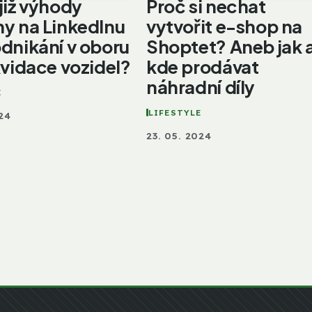
již výhody
Proč si nechat
y na LinkedInu
vytvořit e-shop na
dnikání v oboru
Shoptet? Aneb jak 
kvidace vozidel?
kde prodávat
náhradní díly
E
LIFESTYLE
024
23. 05. 2024