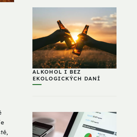
ALKOHOL I BEZ
EKOLOGICKÝCH DANÍ
ě
je
tě,