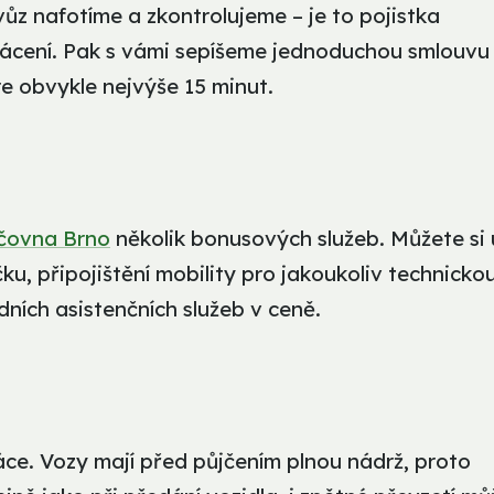
ůz nafotíme a zkontrolujeme – je to pojistka
rácení. Pak s vámi sepíšeme jednoduchou smlouvu
re obvykle nejvýše 15 minut.
čovna Brno
několik bonusových služeb. Můžete si 
u, připojištění mobility pro jakoukoliv technicko
dních asistenčních služeb v ceně.
ráce. Vozy mají před půjčením plnou nádrž, proto