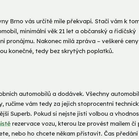
ny Brno vás určitě mile překvapí. Stačí vám k to
mobil, minimální věk 21 let a občanský a řidičský
ání pronájmu. Nakonec milá zpráva – veškeré ceny
ou konečné, tedy bez skrytých poplatků.
osobních automobilů a dodávek. Všechny automobi
, ručíme vám tedy za jejich stoprocentní technic
jší Superb. Pokud si nejste jisti volbou a vhodnos
ístě
rezervace vozu, kterou lze provést mailem či
ete, nebo ho chcete někam přistavit. Čas předání