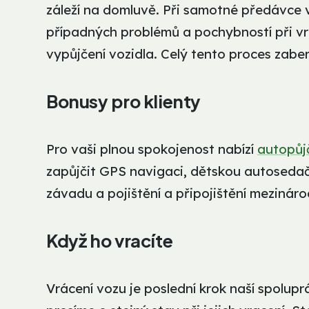
záleží na domluvě. Při samotné předávce v
případných problémů a pochybností při v
vypůjčení vozidla. Celý tento proces zabe
Bonusy pro klienty
Pro vaši plnou spokojenost nabízí
autopůj
zapůjčit GPS navigaci, dětskou autosedačk
závadu a pojištění a připojištění mezináro
Když ho vracíte
Vrácení vozu je poslední krok naší spolup