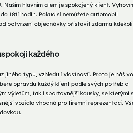
U. Naším hlavním cílem je spokojený klient. Vyhoví
 do 18ti hodin. Pokud si nemůžete automobil
 od potvrzení objednávky přistavit zdarma kdekol
uspokojí každého
ůz jiného typu, vzhledu i vlastností. Proto je náš 
ybere opravdu každý klient podle svých potřeb a
m výletům, tak i sportovnější kousky, se kterými 
snější vozidla vhodná pro firemní reprezentaci. Vše
odovkou.