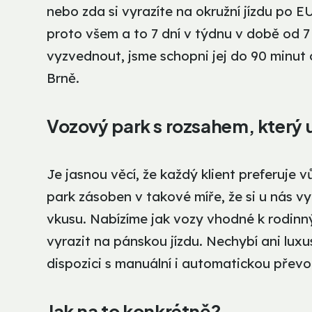
nebo zda si vyrazíte na okružní jízdu po E
proto všem a to 7 dní v týdnu v době od 7
vyzvednout, jsme schopni jej do 90 minut
Brně.
Vozový park s rozsahem, který 
Je jasnou věcí, že každý klient preferuje v
park zásoben v takové míře, že si u nás v
vkusu. Nabízíme jak vozy vhodné k rodinný
vyrazit na pánskou jízdu. Nechybí ani luxu
dispozici s manuální i automatickou přev
Jak na to konkrétně?