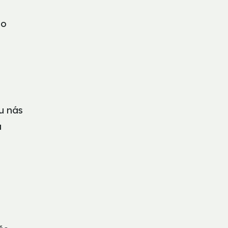
 o
u nás
u