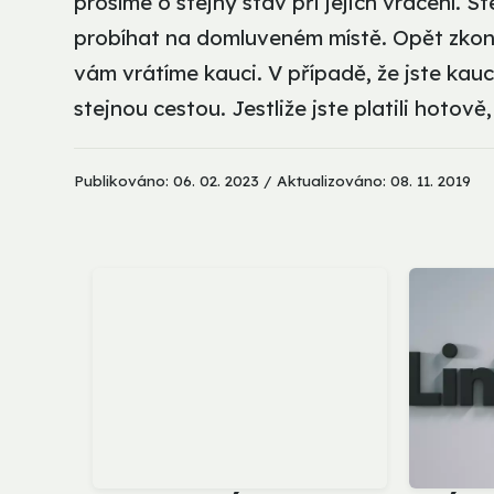
prosíme o stejný stav při jejich vracení. S
probíhat na domluveném místě. Opět zkont
vám vrátíme kauci. V případě, že jste kauci
stejnou cestou. Jestliže jste platili hotově
Publikováno: 06. 02. 2023 / Aktualizováno: 08. 11. 2019